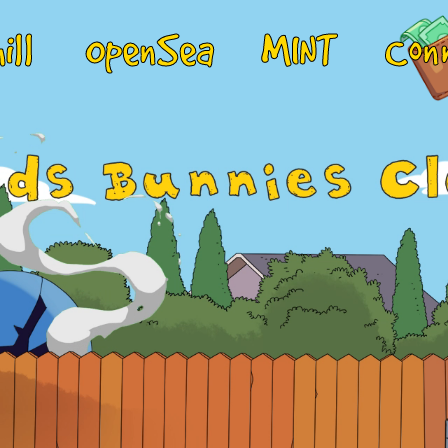
ill
OpenSea
MINT
Con